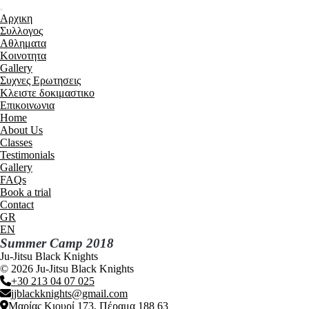
Menu
Αρχικη
Συλλογος
Αθληματα
Kοινοτητα
Gallery
Συχνες Ερωτησεις
Κλειστε δοκιμαστικο
Επικοινωνια
Home
About Us
Classes
Testimonials
Gallery
FAQs
Book a trial
Contact
GR
EN
Summer Camp 2018
Ju-Jitsu Black Knights
© 2026 Ju-Jitsu Black Knights
+30 213 04 07 025
jjblackknights@gmail.com
Μαρίας Κιουρί 173, Πέραμα 188 63