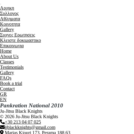
Menu
Αρχικη
Συλλογος
Αθληματα
Kοινοτητα
Gallery
Συχνες Ερωτησεις
Κλειστε δοκιμαστικο
Επικοινωνια
Home
About Us
Classes
Testimonials
Gallery
FAQs
Book a trial
Contact
GR
EN
Pankration National 2010
Ju-Jitsu Black Knights
© 2026 Ju-Jitsu Black Knights
+30 213 04 07 025
jjblackknights@gmail.com
Marias Kiouri 173, Perama 188 63